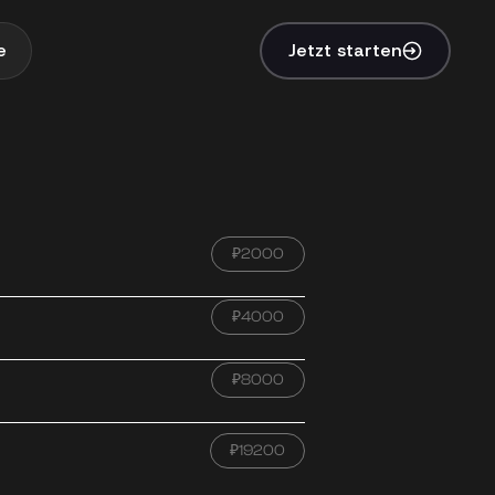
e
Jetzt starten
₽2000
₽4000
₽8000
₽19200