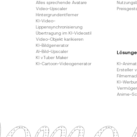
Alles sprechende Avatare
Nutzungs
Video-Upscaler
Preisgest
Hintergrundentferner
KI-Video-
Lippensynchronisierung
Übertragung im KI-Videostil
Video-Objekt karikieren
KI-Bildgenerator
AI-Bild-Upscaler
Lösunge
KI vTuber Maker
KI-Cartoon-Videogenerator
KI-Animat
Ersteller 
Filmemac
KI-Werbu
Vermögens
Anime-Sc