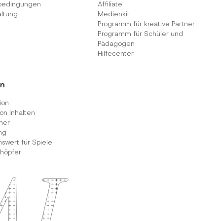
bedingungen
Affiliate
altung
Medienkit
Programm für kreative Partner
Programm für Schüler und
Pädagogen
Hilfecenter
n
ion
von Inhalten
her
ng
wert für Spiele
höpfer