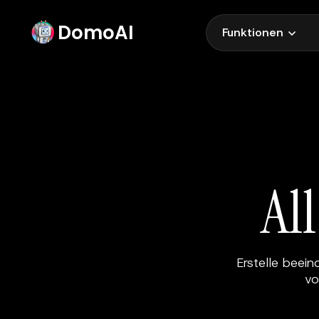
DomoAI
Funktionen
Al
Erstelle beei
vo