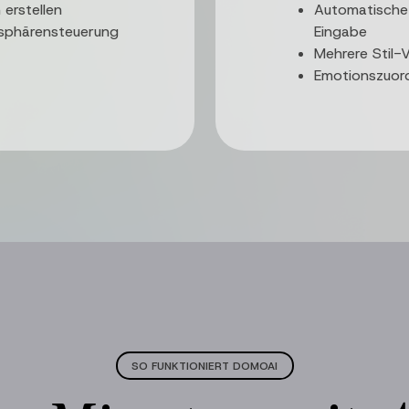
erstellen
Automatische 
sphärensteuerung
Eingabe
Mehrere Stil-V
Emotionszuor
SO FUNKTIONIERT DOMOAI