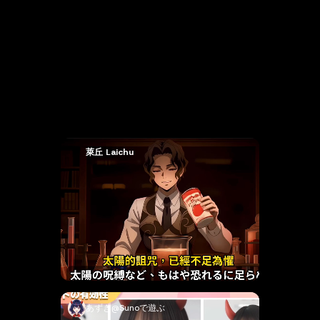
Künstlerische Stile
95
%
Kosteneinsparung
萊丘 Laichu
あずき@Sunoで遊ぶ