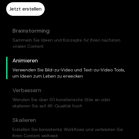
Jetzt erstellen
Brainstorming
Sammeln Sie Ideen und Konzepte für Ihren nächsten
viralen Content
Animieren
Verwenden Sie Bild-zu-Video und Text-zu-Video Tools,
um Ideen zum Leben zu erwecken
Verbessern
Wenden Sie über 50 künstlerische Stile an oder
skalieren Sie auf 4K-Qualität hoch
Skalieren
Erstellen Sie konsistente Workflows und verbreiten Sie
Ihren Content weltweit