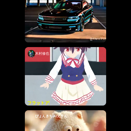
木村修也
ぴょんきち|AI兄さん