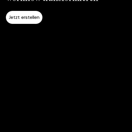
Jetzt erstellen
Konsistente Charaktere erstellen
Charakter-Tools:
Charakter-Animation
mit
Bewegungsübertragung