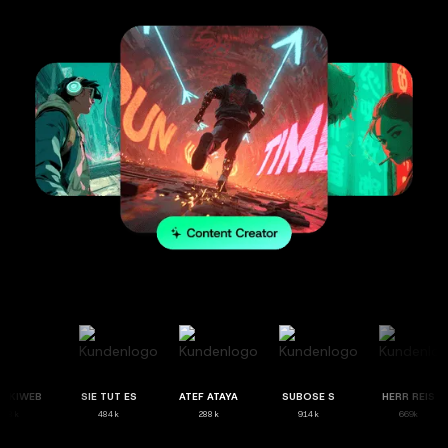
MIKIMIKIWEB
SIE TUT ES
ATEF ATAYA
SUBOSE S
HERR R
288 k
484 k
288 k
914 k
669k