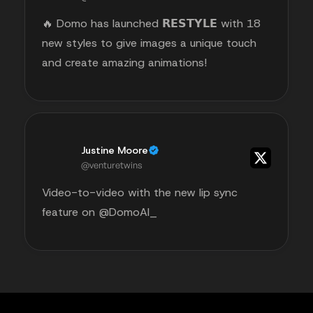
🔥 Domo has launched 𝗥𝗘𝗦𝗧𝗬𝗟𝗘 with 18
new styles to give images a unique touch
and create amazing animations!
Justine Moore
@venturetwins
Video-to-video with the new lip sync
feature on @DomoAI_