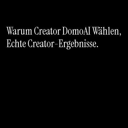
Warum Creator DomoAI Wählen,
Echte Creator-Ergebnisse.
10
X
Schnellere Generierung
30
+