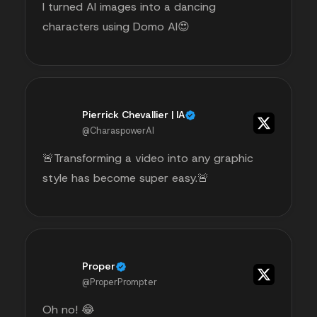
I turned AI images into a dancing
characters using Domo AI😍
Pierrick Chevallier | IA
@CharaspowerAI
🚨Transforming a video into any graphic
style has become super easy.🚨
Proper
@ProperPrompter
Oh no! 😂