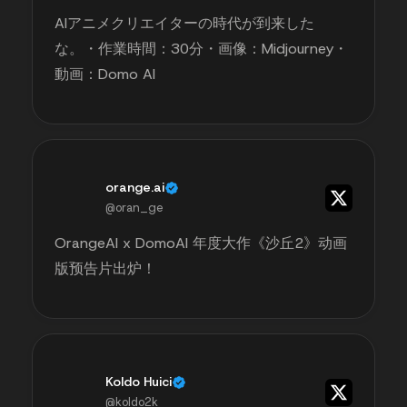
AIアニメクリエイターの時代が到来した
な。・作業時間：30分・画像：Midjourney・
動画：Domo AI
orange.ai
@oran_ge
OrangeAI x DomoAI 年度大作《沙丘2》动画
版预告片出炉！
Koldo Huici
@koldo2k