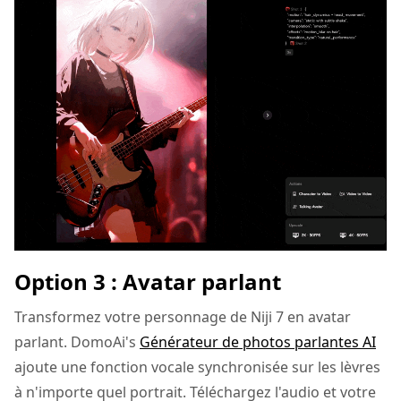
Option 3 : Avatar parlant
Transformez votre personnage de Niji 7 en avatar
parlant. DomoAi's
Générateur de photos parlantes AI
ajoute une fonction vocale synchronisée sur les lèvres
à n'importe quel portrait. Téléchargez l'audio et votre