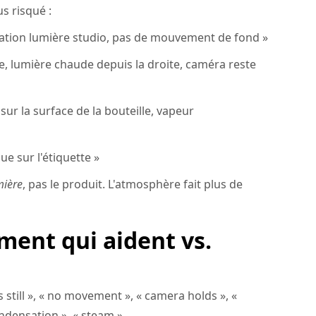
s risqué :
iation lumière studio, pas de mouvement de fond »
 lumière chaude depuis la droite, caméra reste
r la surface de la bouteille, vapeur
e sur l'étiquette »
mière
, pas le produit. L'atmosphère fait plus de
ent qui aident vs.
ds still », « no movement », « camera holds », «
condensation », « steam ».