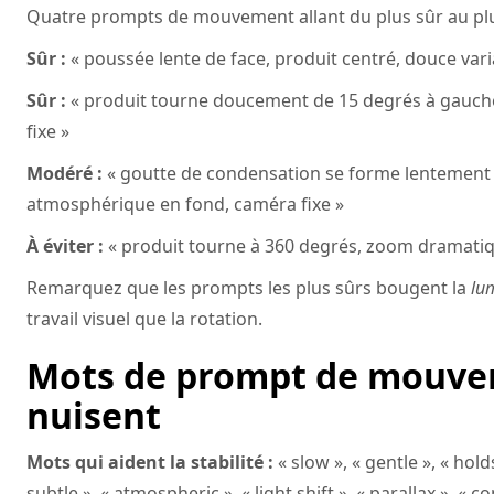
Quatre prompts de mouvement allant du plus sûr au plu
Sûr :
« poussée lente de face, produit centré, douce var
Sûr :
« produit tourne doucement de 15 degrés à gauche,
fixe »
Modéré :
« goutte de condensation se forme lentement su
atmosphérique en fond, caméra fixe »
À éviter :
« produit tourne à 360 degrés, zoom dramatiqu
Remarquez que les prompts les plus sûrs bougent la
lu
travail visuel que la rotation.
Mots de prompt de mouvem
nuisent
Mots qui aident la stabilité :
« slow », « gentle », « hol
subtle », « atmospheric », « light shift », « parallax », « 