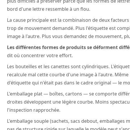
plus difficiles à préserver parce que les formes de lettre
bord d'une lettre ressemble à un flou.
La cause principale est la combinaison de deux facteurs 
trop de mouvement demandé. Plus l'étiquette est comple
image à l'autre. Plus vous demandez de mouvement, plus 
Les différentes formes de produits se déforment dif
dit où concentrer votre effort.
Les bouteilles et les canettes sont cylindriques. L'étiqu
recalcule mal cette courbe d'une image à l'autre. Même 
d'étiquette qui n'était pas dans le cadre original — le mo
L'emballage plat — boîtes, cartons — se comporte différ
droites développent une légère courbe. Moins spectaculai
l'inspection rapprochée.
L'emballage souple (sachets, sacs debout, emballages myl
pas de structure rigide sur laquelle le modèle peut s'an