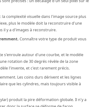
s sont précises : un décalage d'un seul pixel sur le
: la complexité visuelle dans l'image source plus
xe, plus le modèle doit la reconstruire d'une
il y a d'images à reconstruire.
féremment.
Connaître votre type de produit vous
ette s'enroule autour d'une courbe, et le modèle
une rotation de 30 degrés révèle de la zone
dèle l'invente, et c'est rarement précis.
emment. Les coins durs dérivent et les lignes
re que les cylindres, mais toujours visible à
ar) produit la pire déformation globale. Il n'y a
crer, donc la surface se déforme de façon