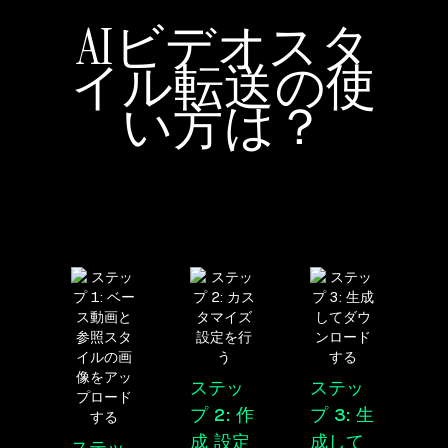
AIビデオスタ
イル転送の使
い方は？
ステッ
ステッ
プ 2: 作
プ 3: 生
成
設定
成して