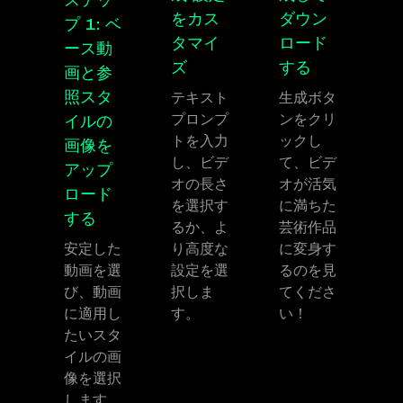
ステッ
をカス
ダウン
プ 1: ベ
タマイ
ロード
ース動
ズ
する
画と参
照スタ
テキスト
生成ボタ
プロンプ
ンをクリ
イルの
トを入力
ックし
画像を
し、ビデ
て、ビデ
アップ
オの長さ
オが活気
ロード
を選択す
に満ちた
する
るか、よ
芸術作品
安定した
り高度な
に変身す
動画を選
設定を選
るのを見
び、動画
択しま
てくださ
に適用し
す。
い！
たいスタ
イルの画
像を選択
します。