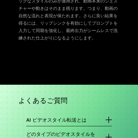
ックなスタイルのみが適用され、動画本来のジェス
チャーや動きはそのまま残ります。つまり、動画の
自然な流れと表現が保たれます。さらに良い結果を
得るには、リップシンクを有効にしてプロンプトを
入力して同期を強化し、最終出力がシームレスで洗
練された仕上がりになるようにします。
よくあるご質問
AI ビデオスタイル転送とは
AI Video Style Transferは、ユーザーが参照画像
から芸術的なスタイルを適用して動画を変換し、
どのタイプのビデオスタイルを