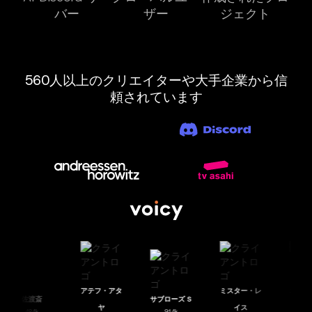
バー
ザー
ジェクト
560人以上のクリエイターや大手企業から信
頼されています
アテフ・アタ
ミスター・レ
エス
佐渡斎
サブローズ S
ヤ
イス
484k
914k