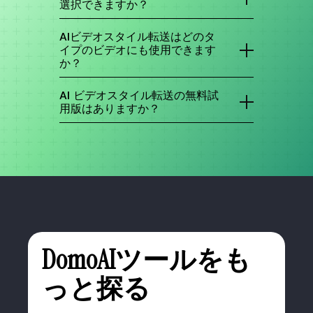
独自の視覚体験を生み出すことができるテクノロ
選択できますか？
ジーです。
DomoAI を使えば、動画を好きなスタイルに自由
に変換できます！参考画像を提供するだけで、当
AIビデオスタイル転送はどのタ
社の高度なAIテクノロジーがあなたのビジョンを
イプのビデオにも使用できます
実現します。ゴッホのクラシックな筆致を再現し
か？
たい場合でも、ポップアートの大胆な色彩を再現
したい場合でも、想像できる限りのユニークなテ
はい、AIビデオスタイル転送はどのタイプのビデ
クスチャを再現したい場合でも、
オにも使用できます。個人的な映像、プロ仕様の
AI ビデオスタイル転送の無料試
コンテンツ、短いクリップ、長い動画のいずれで
用版はありますか？
DomoAI はそれを動画にシームレスに適用できま
あっても、DomoAI は選択したスタイルをシーム
す。制限はありません。選んだ画像をアップロー
レスに適用できます。参考画像を提供するだけ
はい、DomoAI はユーザーに AI 動画スタイル転
ドするだけで、DomoAI があなたの創造性を反映
で、当社のAIが魔法をかけて、長さや形式に関係
送ツールを体験するための無料トライアルを提供
した素晴らしい傑作に仕上げる様子をご覧くださ
なく、動画を驚くほどユニークな作品に変えま
しています。プラットフォームの「動画をアップ
い。
す。
ロード」ボタンをクリックすると、無料で始める
ことができます。
DomoAIツールをも
っと探る