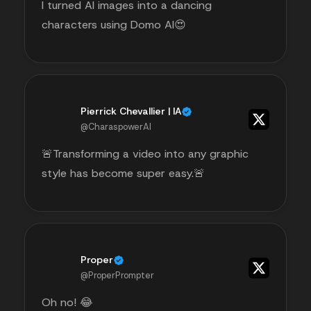
I turned AI images into a dancing
characters using Domo AI😍
Pierrick Chevallier | IA
@CharaspowerAI
🚨Transforming a video into any graphic
style has become super easy.🚨
Proper
@ProperPrompter
Oh no! 😂