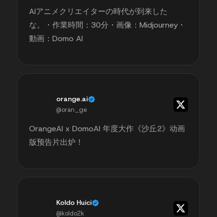
AIアニメクリエイターの時代が到来した
な。・作業時間：30分・画像：Midjourney・
動画：Domo AI
orange.ai
@oran_ge
OrangeAI x DomoAI 年度大作《沙丘2》动画
版预告片出炉！
Koldo Huici
@koldo2k