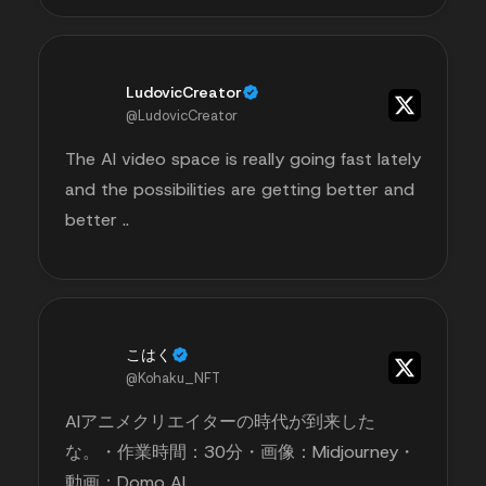
LudovicCreator
@LudovicCreator
The AI video space is really going fast lately
and the possibilities are getting better and
better ..
こはく
@Kohaku_NFT
AIアニメクリエイターの時代が到来した
な。・作業時間：30分・画像：Midjourney・
動画：Domo AI