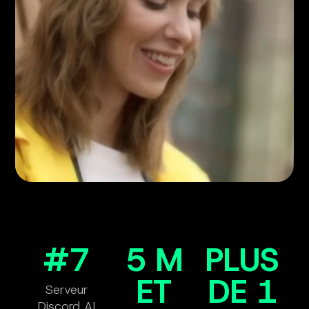
#7
5 M
PLUS
ET
DE 1
Serveur
Discord AI