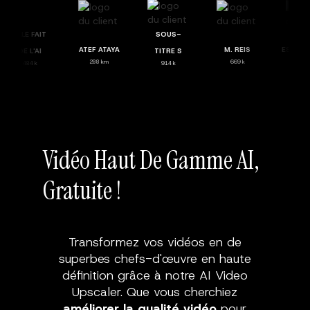
ELLE FAIT
SOUS-
ATEF ATAYA
M. REIS
ESTEB
DE L'AI
TITRE S
288 km
669 k
26
484 k
914 k
Vidéo Haut De Gamme AI,
Gratuite !
Transformez vos vidéos en de
superbes chefs-d'œuvre en haute
définition grâce à notre AI Video
Upscaler. Que vous cherchiez
améliorer la qualité vidéo
pour