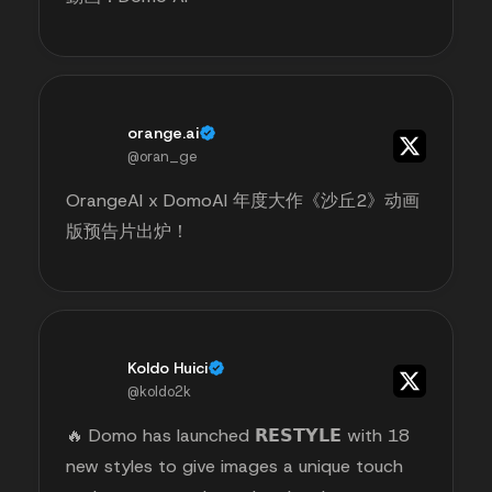
orange.ai
@oran_ge
OrangeAI x DomoAI 年度大作《沙丘2》动画
版预告片出炉！
Koldo Huici
@koldo2k
🔥 Domo has launched 𝗥𝗘𝗦𝗧𝗬𝗟𝗘 with 18
new styles to give images a unique touch