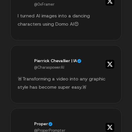
@0xFramer
I turned AI images into a dancing
characters using Domo AI😍
Pierrick Chevallier | IA
@CharaspowerAI
🚨Transforming a video into any graphic
style has become super easy.🚨
Proper
@ProperPrompter