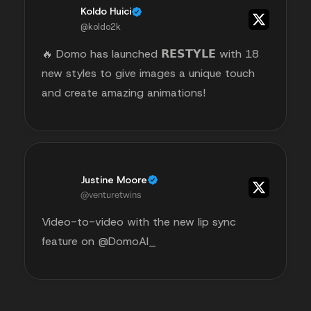
Koldo Huici
@koldo2k
🔥 Domo has launched 𝗥𝗘𝗦𝗧𝗬𝗟𝗘 with 18
new styles to give images a unique touch
and create amazing animations!
Justine Moore
@venturetwins
Video-to-video with the new lip sync
feature on @DomoAI_