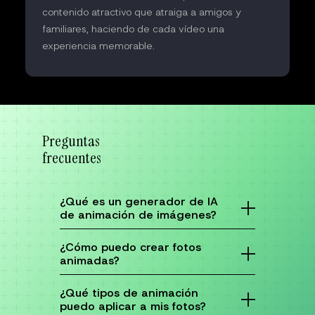
contenido atractivo que atraiga a amigos y
familiares, haciendo de cada vídeo una
experiencia memorable.
Preguntas
frecuentes
¿Qué es un generador de IA
de animación de imágenes?
Un generador de IA de animación de
imágenes transforma imágenes estáticas en
¿Cómo puedo crear fotos
contenido visual animado mediante
animadas?
inteligencia artificial, creando contenido
atractivo sin esfuerzo.
Sube tus imágenes a una herramienta de
animación con IA, añade un prompt de texto,
¿Qué tipos de animación
personaliza los ajustes y la herramienta
puedo aplicar a mis fotos?
generará el vídeo animado.