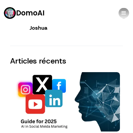
DomoAI
Joshua
Articles récents