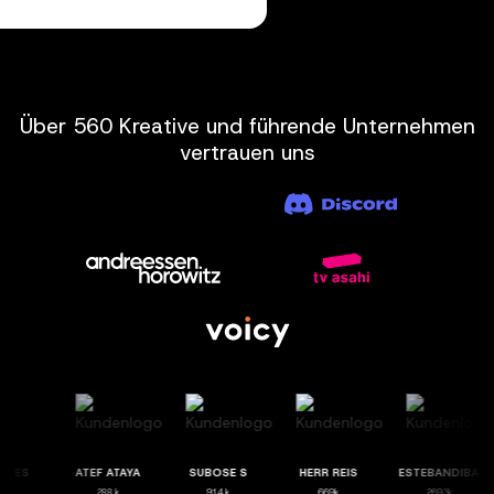
Über 560 Kreative und führende Unternehmen
vertrauen uns
 TUT ES
ATEF ATAYA
SUBOSE S
HERR REIS
ESTEBANDIBA
484 k
288 k
914 k
669k
2693k