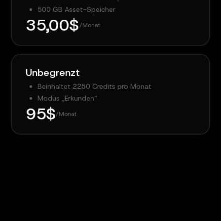
500 GB Asset-Speicher
35,00$
/Monat
Unbegrenzt
Beinhaltet 2250 Credits pro Monat
Modus „Erkunden“
95$
/Monat