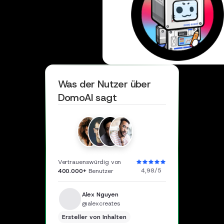
Was der Nutzer über
DomoAI sagt
Vertrauenswürdig von
4,98/5
400.000+
Benutzer
Alex Nguyen
@alexcreates
Ersteller von Inhalten