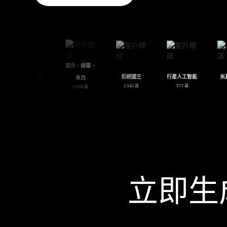
部分、繪圖、
埃斯特班迪巴
艾美多特科
拒絕國王
行星人工
東西
2693 萬
1768 萬
1340 萬
377 萬
1559 萬
立即生