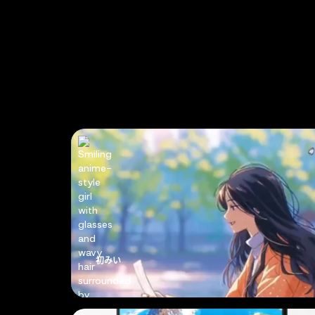
10
X
更快的生成
初みい