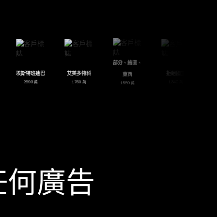
部分、繪圖、
雷斯先生
埃斯特班迪巴
艾美多特科
拒絕國
東西
669 萬
2693 萬
1768 萬
1340 
1559 萬
任何廣告