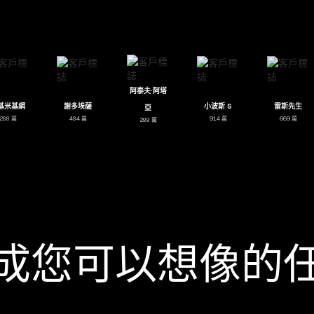
阿泰夫·阿塔
智能
米基米基網
謝多埃薩
小波斯 S
亞
288 萬
484 萬
914 萬
288 萬
成您可以想像的