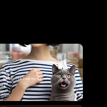
95
%
節省成本
映像知識のメモ帳 @管理人藝術日本