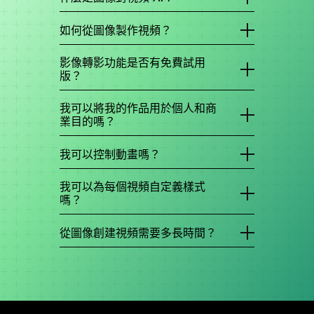
影像轉視訊 AI 使用機器學習來動畫靜態影像。上傳
相片，AI 就會產生動作 — 物體移動、角色行動、
如何從圖像製作視頻？
相機平移。DomoAI 的模型支持從動漫到逼真的
將您的圖像上傳到 DomoAI。新增描述所需動作的
50 種樣式。
文字提示 (或選取範本)。按一下「產生」。在不到
影像轉影功能是否有免費試用
一分鐘內，您將準備好一個動畫視頻片段供下載或
版？
進一步編輯。
DomoAI 提供免費級別，積分有限。基本計劃起價
為每月 6.99 美元，並在標準計劃中包括無限世代
我可以將我的作品用於個人和商
的放鬆模式，無需額外的積分。
業目的嗎？
絕對！您的影片可用於任何用途，包括個人或商業
用途。
我可以控制動畫嗎？
絕對。您可以使用文字提示來描述所需的動作（例
如「慢慢放大」或「角色笑」），或從我們易於使
我可以為每個視頻自定義樣式
用的範本中進行選擇即時效果，例如循環動畫、擁
嗎？
抱或相機動作。
是的，您可以自定義每個視頻的樣式以適合您想要
的內容
視頻到視頻功能
。
從圖像創建視頻需要多長時間？
處理時間取決於您選擇的輸出視頻持續時間-3 和 5
秒。通常，只需幾分鐘即可生成視頻。