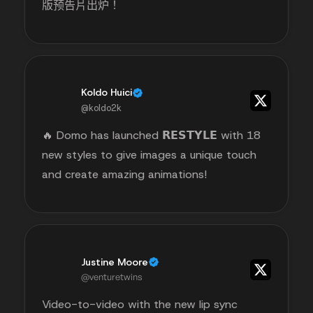
版预告片出炉！
Koldo Huici
@koldo2k
🔥 Domo has launched 𝗥𝗘𝗦𝗧𝗬𝗟𝗘 with 18
new styles to give images a unique touch
and create amazing animations!
Justine Moore
@venturetwins
Video-to-video with the new lip sync