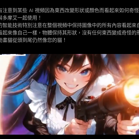
有注意到某些 AI 視頻因為東西改變形狀或顏色而看起來如何奇
與多摩艾一起使用！
的智能技術特別注意在整個視頻中保持圖像中的所有內容看起來
看起來像自己一樣，物體保持其形狀，沒有任何東西變成奇怪的
動畫貓從頭到尾仍然像您的貓！