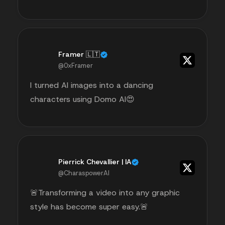
Framer 🇱🇹
@0xFramer
I turned AI images into a dancing
characters using Domo AI😍
Pierrick Chevallier | IA
@CharaspowerAI
🚨Transforming a video into any graphic
style has become super easy.🚨