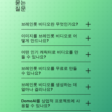
묻는
질문
브레인롯 비디오란 무엇인가요?
TikTok에서 인기 있는 혼돈스럽고 빠른 비디오 형
식으로, 게임 영상 같은 과자극 비주얼을 AI 내레이
이미지를 브레인롯 비디오로 어
션 및 밈과 결합하여 시청자 유지를 극대화합니다.
떻게 만드나요?
DomoAI에서 이미지를 업로드하고, 텍스트 프롬프
트로 원하는 애니메이션을 설명하거나 템플릿을
어떤 인기 캐릭터로 비디오를 만
선택한 후 비디오를 생성하면 됩니다.
들 수 있나요?
모든 캐릭터가 가능합니다 — Tung Tung Tung
Sahur, Tralalero Tralala, 트렌딩 마스코트, 오리
브레인롯 비디오를 무료로 만들
지널 캐릭터, 애니메이션 피규어, 게임 아바타, 바
수 있나요?
이럴 밈 포맷. 이미지를 업로드하면 AI가 애니메이
션화합니다. 캐릭터 유형에 제한이 없습니다.
네, DomoAI는 무료 체험을 제공하여 처음 브레인
롯 비디오를 무료로 만들 수 있습니다.
브레인롯 비디오를 생성하는 데
얼마나 걸리나요?
대부분의 비디오는 30초에서 2분 내에 생성됩니
다. 복잡한 애니메이션은 더 오래 걸립니다. 여러
DomoAI를 상업적 프로젝트에 사
생성을 대기열에 넣고 다른 작업을 할 수 있습니
용할 수 있나요?
다.