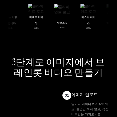
그녀는 이렇
아테프 아타
미스터 레이
수보스 S
에스테
게 합니다
야
스
914k
269
484k
288k
669k
3단계로 이미지에서 브
레인롯 비디오 만들기
이미지 업로드
01
밈이나 캐릭터로 시작하세
요. 설명만 하지 말고, 직접
비주얼을 가져오세요.