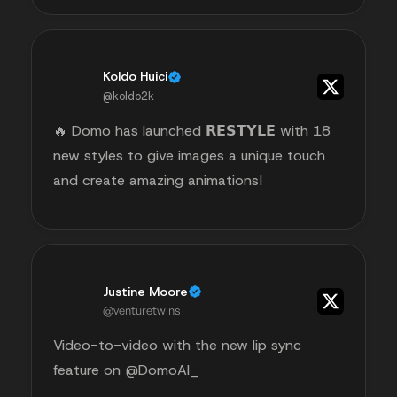
Koldo Huici
@koldo2k
🔥 Domo has launched 𝗥𝗘𝗦𝗧𝗬𝗟𝗘 with 18
new styles to give images a unique touch
and create amazing animations!
Justine Moore
@venturetwins
Video-to-video with the new lip sync
feature on @DomoAI_