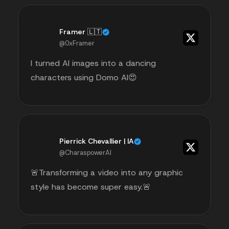
Framer 🇱🇹
@0xFramer
I turned AI images into a dancing
characters using Domo AI😍
Pierrick Chevallier | IA
@CharaspowerAI
🚨Transforming a video into any graphic
style has become super easy.🚨