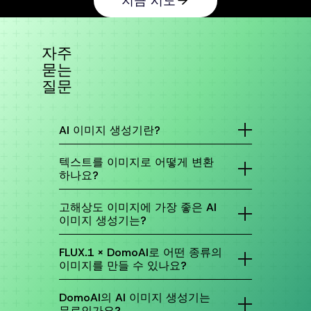
지금 시도
자주
묻는
질문
AI 이미지 생성기란?
AI 이미지 생성기는 인공지능을 사용하여 텍스트
설명으로 이미지를 만드는 도구입니다. "석양의 미
텍스트를 이미지로 어떻게 변환
래 도시" 또는 "우주복을 입은 귀여운 강아지" 같
하나요?
은 것을 입력하면 AI가 당신의 말을 시각적 이미지
로 변환합니다.
간단합니다! DomoAI의 텍스트-투-이미지 기능으
로 텍스트 상자에 원하는 설명을 입력하세요. 색상,
고해상도 이미지에 가장 좋은 AI
스타일, 환경 등 세부 사항이 도움이 됩니다. 생성
이미지 생성기는?
버튼을 클릭하면 몇 초 만에 아이디어가 독특한 이
미지로 변환됩니다.
고해상도 이미지에는 DomoAI의 업스케일 옵션이
돋보입니다. 개인 프로젝트부터 전문 용도까지 완
FLUX.1 x DomoAI로 어떤 종류의
벽한 선명하고 상세한 비주얼을 제공합니다.
이미지를 만들 수 있나요?
다양한 종류의 이미지를 만들 수 있습니다:
- 예술적 이미지: 다양한 스타일로 사진을 예술 작
DomoAI의 AI 이미지 생성기는
품으로 변환.
무료인가요?