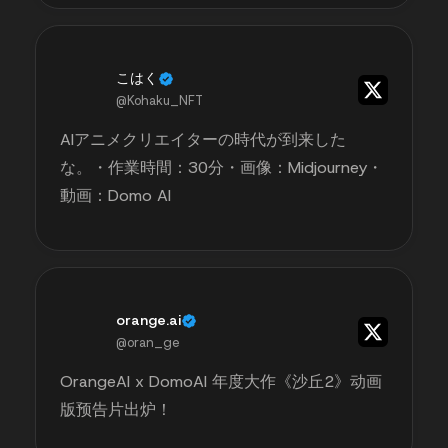
こはく
@Kohaku_NFT
AIアニメクリエイターの時代が到来した
な。・作業時間：30分・画像：Midjourney・
動画：Domo AI
orange.ai
@oran_ge
OrangeAI x DomoAI 年度大作《沙丘2》动画
版预告片出炉！