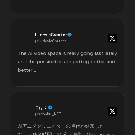
LudovicCreator
@LudovicCreator
The AI video space is really going fast lately
and the possibilities are getting better and
better ..
こはく
@Kohaku_NFT
AIアニメクリエイターの時代が到来した
な。・作業時間：30分・画像：Midjourney・