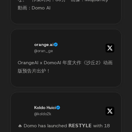
動画：Domo AI
orange.ai
@oran_ge
OrangeAI x DomoAI 年度大作《沙丘2》动画
版预告片出炉！
Koldo Huici
@koldo2k
🔥 Domo has launched 𝗥𝗘𝗦𝗧𝗬𝗟𝗘 with 18