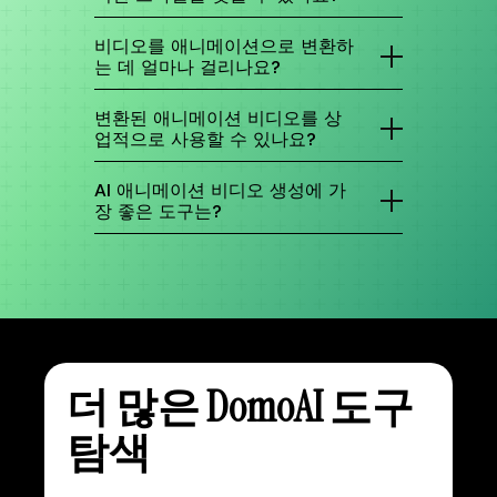
해 개인화된 변환을 진행하세요.
스튜디오 지브리의 매력적인 미학부터 소년 애니
메의 역동적인 액션까지 다양한 스타일을 제공합
비디오를 애니메이션으로 변환하
니다. 로맨틱한 소녀 스타일, 90년대 레트로 감성,
는 데 얼마나 걸리나요?
도쿄 도심 분위기 등 아름다운 AI 애니메이션 스타
일로 영상을 변환해보세요.
변환 시간은 비디오 길이, 해상도, 현재 서버 부하
에 따라 달라집니다. 짧은 비디오는 보통 몇 분 이
변환된 애니메이션 비디오를 상
내에 변환되며, 긴 비디오는 30분 이상 걸릴 수 있
업적으로 사용할 수 있나요?
습니다.
네, 변환된 애니메이션 비디오는 마케팅 캠페인, 영
상 제작, SNS 등 상업적 목적으로 사용할 수 있습
AI 애니메이션 비디오 생성에 가
니다. 특정 제한 사항이나 지침은 이용약관을 확인
장 좋은 도구는?
해 주세요.
여러 AI 애니메이션 비디오 생성기가 있지만,
DomoAI는 탁월한 기능 범위로 돋보입니다. 다른
플랫폼에서는 찾을 수 없는 고급 도구와 여러 AI
모델을 갖춘 종합 올인원 솔루션입니다!
더 많은 DomoAI 도구
탐색