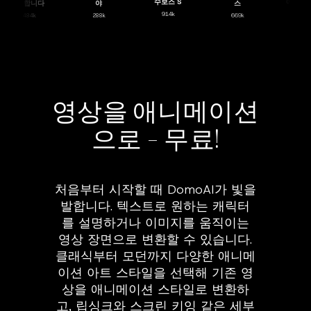
수보스 S
에스
게 합니다
야
스
914k
26
484k
288k
669k
영상을 애니메이션
으로 – 무료!
처음부터 시작할 때 DomoAI가 빛을
발합니다. 텍스트로 원하는 캐릭터
를 설명하거나 이미지를 움직이는
영상 장면으로 변환할 수 있습니다.
클래식부터 모던까지 다양한 애니메
이션 아트 스타일을 선택해 기존 영
상을 애니메이션 스타일로 변환하
고, 립싱크와 스크린 키잉 같은 세부